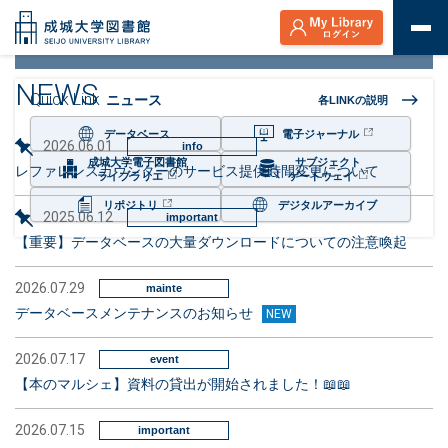
SCROLL
NEWS
Quick Link
ニュース
各LINKの説明
データベース
電子ジャーナル
2026.06.01
info
成城大学電子図書館
サブジェクト
レファレンスカウンターのサービス提供時間変更について
ライブラリエ
ゲートウェイ
リポジトリ
デジタルアーカイブ
2025.06.12
important
【重要】データベースの大量ダウンロードについての注意喚起
2026.07.29
mainte
データベースメンテナンスのお知らせ
NEW
2026.07.17
event
【本のマルシェ】資料の貸出が開始されました！📖📖
2026.07.15
important