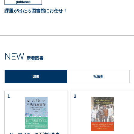
guidance
課題が出たら図書館にお任せ！
NEW
新着図書
図書
視聴覚
1
2