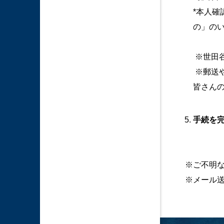
*本人
の」の
※世田
※郵送や
皆さん
手続を
※ご不明な点
※メール送