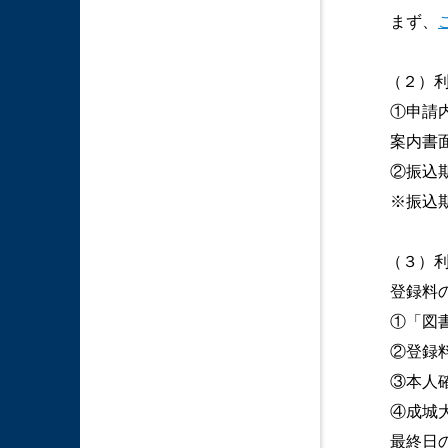
まず、
（２）
①申請
案内書
②振込
※振込
（３）
登録料
①「図
②登録
③本人確
④成城
最終日