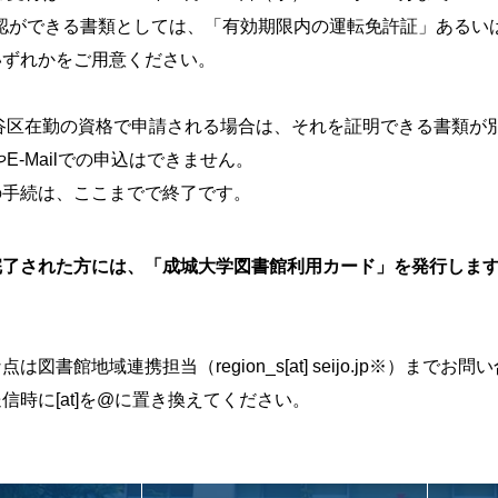
確認ができる書類としては、「有効期限内の運転免許証」あるい
いずれかをご用意ください。
谷区在勤の資格で申請される場合は、それを証明できる書類が
E-Mailでの申込はできません。
の手続は、ここまでで終了です。
完了された方には、「成城大学図書館利用カード」を発行しま
は図書館地域連携担当（region_s[at] seijo.jp※）まで
信時に[at]を@に置き換えてください。