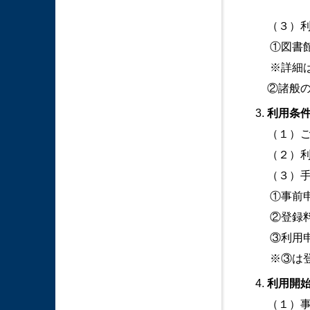
（３）
①図書
※詳細
②諸般
利用条
（１）
（２）利
（３）
①事前申
②登録料
③利用申
※③は
利用開
（１）