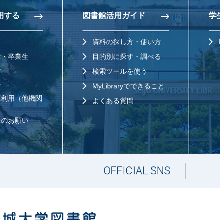
用する
図書館活用ガイド
学
者
資料の探し⽅・使い⽅
者・卒業⽣
⽬的別に探す・調べる
方
検索ツールを使う
⽅
MyLibraryでできること
互利用（他機関
よくある質問
らのお願い
OFFICIAL SNS