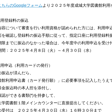
こちらのGoogleフォーム
より２０２５年度成城大学図書館利用
利用登録料の振込
内容について審査を行い利用資格が認められた方には、利用申
面を確認し登録料の振込手順に従って、指定口座に利用登録料
期限までに振込のなかった場合は、今年度中の利用申込を受け
期間：２０２５年４月８日（火）～４月３０日（水）
利用申込（利用カードの発行）
の振込が済んだら、
書館利用申込書（カード発行願）」に必要事項を記入したうえ
料金振込時の本人控を添付し、
認ができる書類(*)を持参して、
大学図書館１階メインカウンターに直接提出してください。
の受付は ２０２５年４月３０日（水）１６時３０分まで