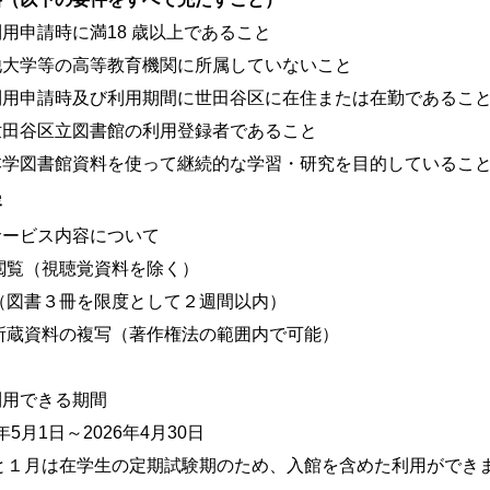
用申請時に満18 歳以上であること
他大学等の高等教育機関に所属していないこと
利用申請時及び利用期間に世田谷区に在住または在勤であるこ
世田谷区立図書館の利用登録者であること
本学図書館資料を使って継続的な学習・研究を目的しているこ
容
サービス内容について
閲覧（視聴覚資料を除く）
（図書３冊を限度として２週間以内）
所蔵資料の複写（著作権法の範囲内で可能）
利用できる期間
年5月1日～2026年4月30日
と１月は在学生の定期試験期のため、入館を含めた利用ができ