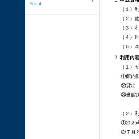
About
（１）利
（２）
（３）
（４）
（５）
利用内
（１）
①館内
②貸出
③当館
（２）
①2025
②７月