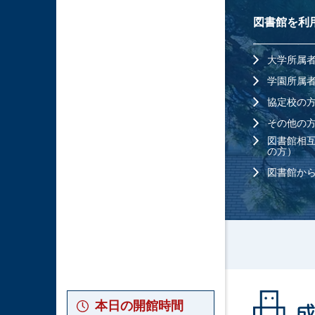
図書館を利
⼤学所属
学園所属
協定校の
その他の
図書館相
の方）
図書館か
本日の
開館時間