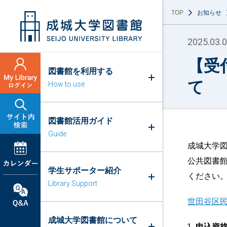
TOP
お知らせ
2025.03.
【受
図書館を利用する
て
How to use
図書館活用ガイド
Guide
成城大学
公共図書
学生サポーター紹介
ください
Library Support
世田谷区
成城大学図書館について
申込資